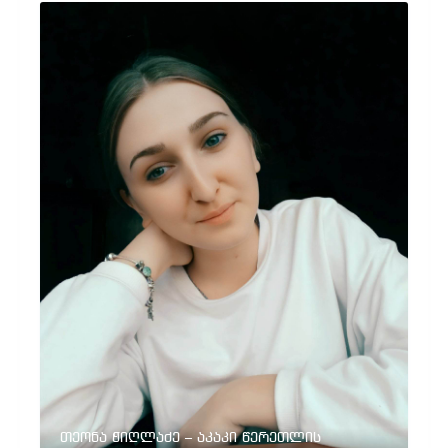
თეონა ჭიღლაძე – აკაკი წერეთლის