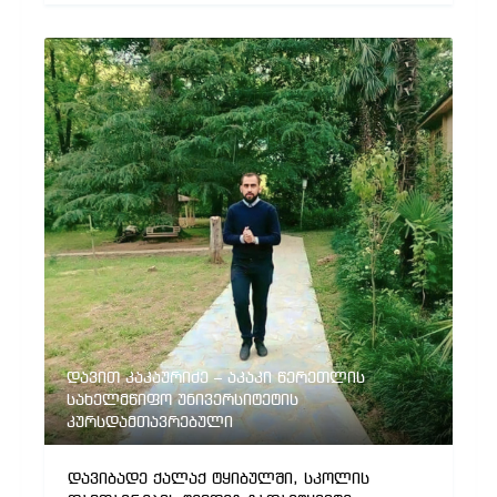
დავით კაკაურიძე – აკაკი წერეთლის
სახელმწიფო უნივერსიტეტის
კურსდამთავრებული
დავიბადე ქალაქ ტყიბულში, სკოლის